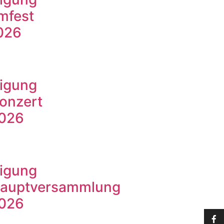
mfest
026
igung
onzert
2026
igung
hauptversammlung
2026