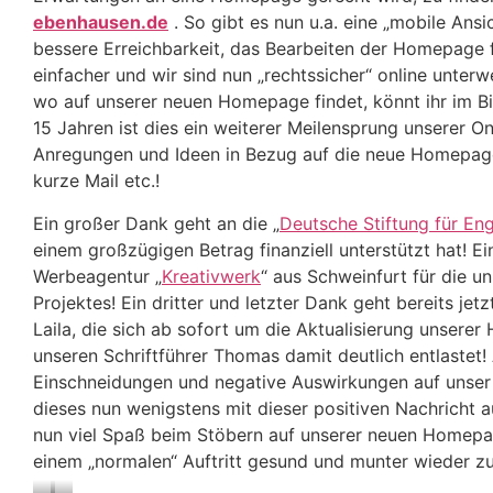
ebenhausen.de
. So gibt es nun u.a. eine „mobile Ans
bessere Erreichbarkeit, das Bearbeiten der Homepage fü
einfacher und wir sind nun „rechtssicher“ online unter
wo auf unserer neuen Homepage findet, könnt ihr im Bi
15 Jahren ist dies ein weiterer Meilensprung unserer On
Anregungen und Ideen in Bezug auf die neue Homepage 
kurze Mail etc.!
Ein großer Dank geht an die „
Deutsche Stiftung für E
einem großzügigen Betrag finanziell unterstützt hat! Ei
Werbeagentur „
Kreativwerk
“ aus Schweinfurt für die 
Projektes! Ein dritter und letzter Dank geht bereits jet
Laila, die sich ab sofort um die Aktualisierung unse
unseren Schriftführer Thomas damit deutlich entlastet
Einschneidungen und negative Auswirkungen auf unser 
dieses nun wenigstens mit dieser positiven Nachricht 
nun viel Spaß beim Stöbern auf unserer neuen Homepag
einem „normalen“ Auftritt gesund und munter wieder zu