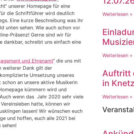
12.07.2
icht“ unserer Homepage für eine
r die Schriftführer wird deutlich
Weiterlesen »
wegs. Eine kurze Beschreibung was ihr
ld unten sehen. Wie auch schon vor
Einladu
line-Präsenz! Gerne sind wir für
Musizie
dankbar, schreibt uns einfach eine
Weiterlesen »
ngagement und Ehrenamt
“ die uns mit
n weiterer Dank gilt der
Auftritt
unkomplizierte Umsetzung unseres
in Knet
zt schon an unsere aktive Musikerin
rer Homepage kümmern wird und
! Auch wenn das Jahr 2020 sehr viele
Weiterlesen »
Vereinsleben hatte, können wir
Veransta
ausklingen lassen! Wir wünschen euch
e und hoffen, euch alle 2021 bei
 sehen!
Ankünd