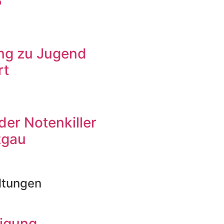
6
ng zu Jugend
rt
 der Notenkiller
zgau
ltungen
igung