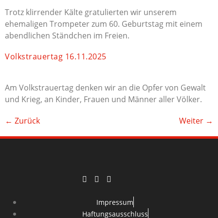
Trotz klirrender Kälte gratulierten wir unserem
ehemaligen Trompeter zum 60. Geburtstag mit einem
abendlichen Ständchen im Freien.
Volkstrauertag 16.11.2025
Am Volkstrauertag denken wir an die Opfer von Gewalt
und Krieg, an Kinder, Frauen und Männer aller Völker.
←
Zurück
Weiter
→
Impressum
Haftungsausschluss